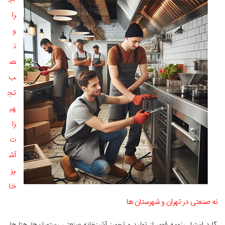
را
و
ن
ص
ب
تج
هی
زا
ت
آش
پز
خا
نه صنعتی در تهران و شهرستان ها