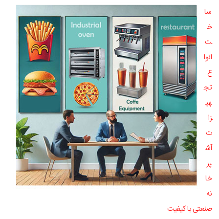
سا
خ
ت
انوا
ع
تج
هی
زا
ت
آش
پز
خا
نه
صنعتی با کیفیت