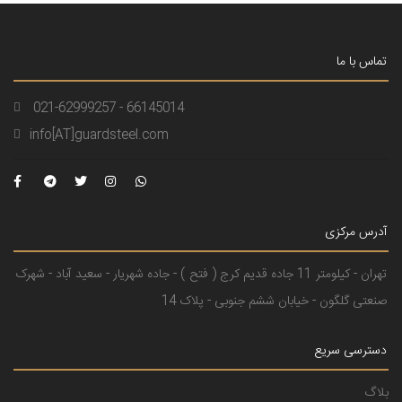
تماس با ما
021-62999257 - 66145014
info[AT]guardsteel.com
آدرس مرکزی
تهران - کیلومتر 11 جاده قدیم کرج ( فتح ) - جاده شهریار - سعید آباد - شهرک
صنعتی گلگون - خیابان ششم جنوبی - پلاک 14
دسترسی سریع
بلاگ