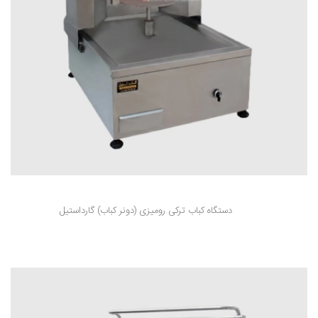
دستگاه کباب ترکی رومیزی (دونر کباب) گارداستیل