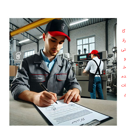
گا
ران
تی
و
خ
دم
ات
پ