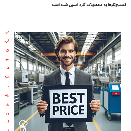
کسب‌وکارها به محصولات گارد استیل شده است.
به
تری
ن
قی
م
ت
،
بهت
ری
ن
کی