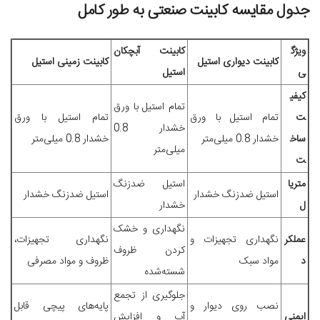
جدول مقایسه کابینت صنعتی به طور کامل
ویژگ
کابینت آبچکان
کابینت دیواری استیل
کابینت زمینی استیل
ی
استیل
کیفی
تمام استیل با ورق
ت
تمام استیل با ورق
تمام استیل با ورق
خشدار 0.8
ساخ
خشدار 0.8 میلی‌متر
خشدار 0.8 میلی‌متر
میلی‌متر
ت
متریا
استیل ضدزنگ
استیل ضدزنگ خشدار
استیل ضدزنگ خشدار
ل
خشدار
نگهداری و خشک
عملکر
نگهداری تجهیزات و
نگهداری تجهیزات،
کردن ظروف
د
مواد سبک
ظروف و مواد مصرفی
شسته‌شده
جلوگیری از تجمع
نصب روی دیوار و
پایه‌های پیچی قابل
ایمنی
آب و افزایش