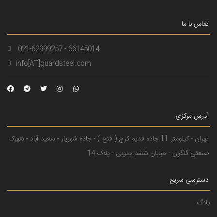
تماس با ما
021-62999257 - 66145014
info[AT]guardsteel.com
آدرس مرکزی
تهران - کیلومتر 11 جاده قدیم کرج ( فتح ) - جاده شهریار - سعید آباد - شهرک
صنعتی گلگون - خیابان ششم جنوبی - پلاک 14
دسترسی سریع
بلاگ