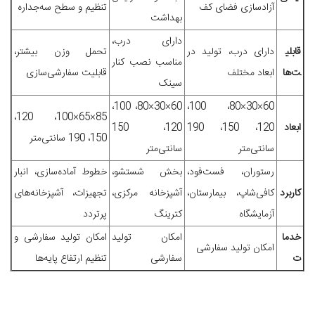
آزادسازی فضای کف
تنظیم و سطح سه‌جداره
بهداشت
دارای درب،
قابلی
دارای درب، تولید در
تحمل وزن بیشتر،
مناسب نصب کنار
ت‌ها
ابعاد مختلف
قابلیت سفارشی‌سازی
سینک
60×30×80، 100،
60×30×80، 100،
85×65×100، 120،
ابعاد
120، 150، 190
120، 150
150، 190 سانتی‌متر
سانتی‌متر
سانتی‌متر
رستوران، فست‌فود،
بخش شستشو،
خطوط آماده‌سازی، انبار
کاربرد
کافی‌شاپ، بیمارستان،
آشپزخانه مرکزی،
تجهیزات، آشپزخانه‌های
آزمایشگاه
کترینگ
پرتردد
خدما
امکان تولید
امکان تولید سفارشی و
امکان تولید سفارشی
ت
سفارشی
تنظیم ارتفاع پایه‌ها