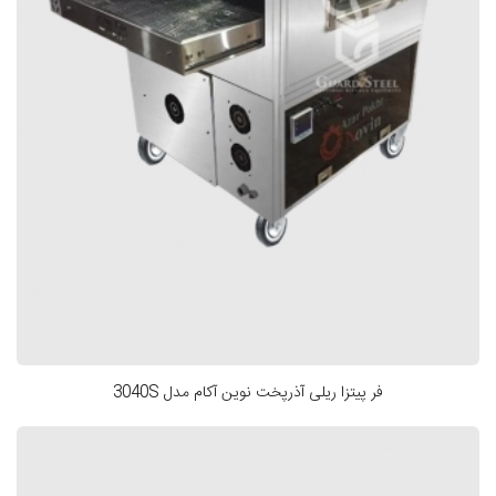
فر پیتزا ریلی آذرپخت نوین آکام مدل 3040S