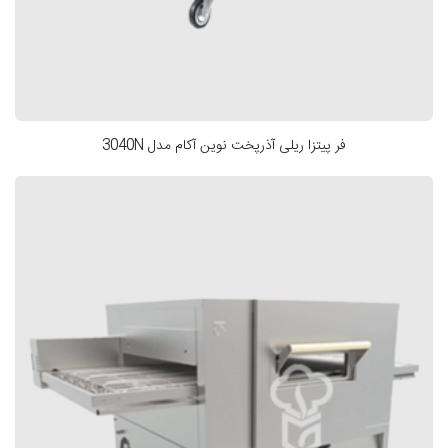
فر پیتزا ریلی آذرپخت نوین آکام مدل 3040N