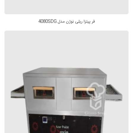
فر پیتزا ریلی نوژن مدل 4080SDG