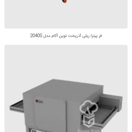
فر پیتزا ریلی آذرپخت نوین آکام مدل 2040S