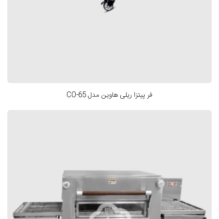
فر پیتزا ریلی هاوین مدل CO-65