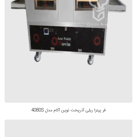
فر پیتزا ریلی آذرپخت نوین آکام مدل 4080S