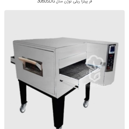
فر پیتزا ریلی نوژن مدل 3060SDG