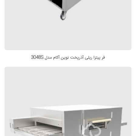
فر پیتزا ریلی آذرپخت نوین آکام مدل 3048S