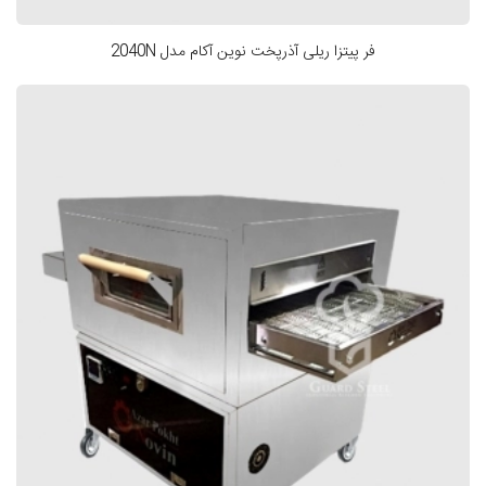
فر پیتزا ریلی آذرپخت نوین آکام مدل 2040N