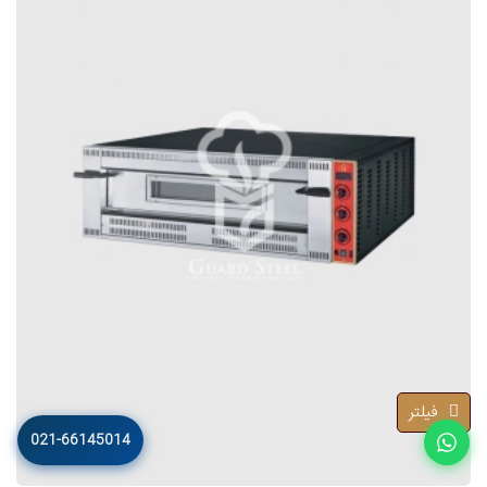
فیلتر
021-66145014