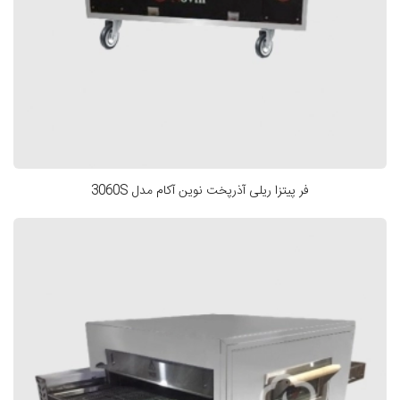
فر پیتزا ریلی آذرپخت نوین آکام مدل 3060S