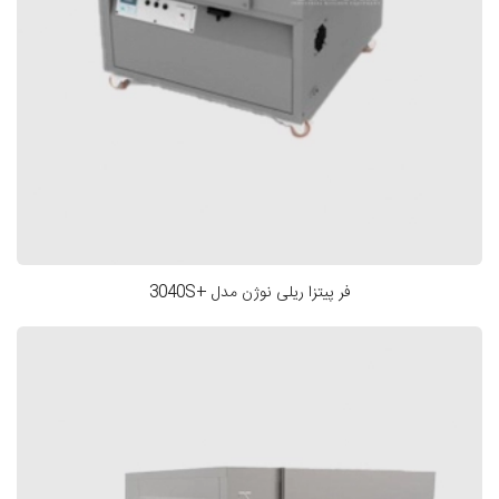
فر پیتزا ریلی نوژن مدل +3040S