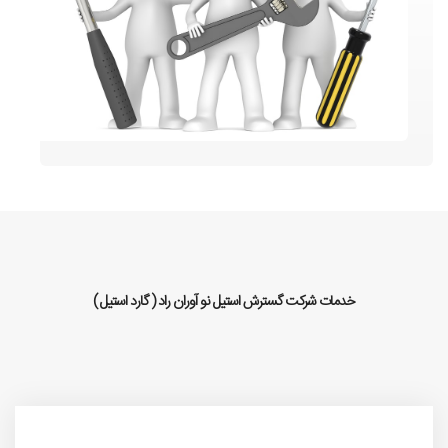
خدمات شرکت گسترش استیل نو آوران راد ( گارد استیل )