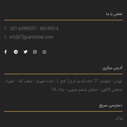
تماس با ما
021-62999257 - 66145014
info[AT]guardsteel.com
آدرس مرکزی
تهران - کیلومتر 11 جاده قدیم کرج ( فتح ) - جاده شهریار - سعید آباد - شهرک
صنعتی گلگون - خیابان ششم جنوبی - پلاک 14
دسترسی سریع
بلاگ