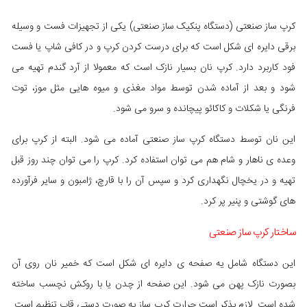
کرپ ساز صنعتی (دستگاه پنکیک ساز صنعتی) یکی از تجهیزات فست و وسیله
برقی دایره ای شکل است که برای درست کردن کرپ و در کافی شاپ یا فست
فود کاربرد دارد. کرپ نان بسیار نازک است که معمولا از آرد گندم تهیه می
شود و بعد از آماده شدن توسط مواد مغذی و میوه هایی مثل موز، توت
فرنگی یا شکلات و کاکائو پیچانده و سرو می شود.
این نان توسط دستگاه کرپ ساز صنعتی آماده می شود. البته از کرپ برای
وعده ی ناهار و شام هم می توان استفاده کرد. کرپ را می توان چند روز قبل
تهیه و در یخچال نگهداری کرد و سپس آن را با قارچ، ژامبون و سایر فرآورده
های گوشتی و پنیر پر کرد.
ساختار کرپ ساز صنعتی
این دستگاه شامل یه صفحه ی دایره ای شکل است که خمیر نان روی آن
بصورت نازک پهن می شود. این صفحه از چدن یا با روکش نچسب ساخته
شده است. لازم بذکر است حرارت کرپ ساز به صورت دستی قاب تنظیم است.