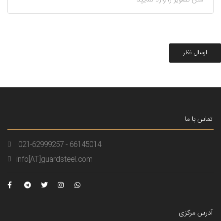
ارسال نظر
تماس با ما
021-62999257 - 66145014
info[AT]guardsteel.com
آدرس مرکزی