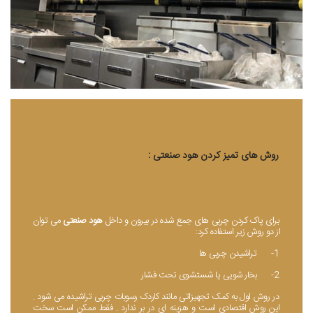
روش های تمیز کردن هود صنعتی :
رو
برای پاک کردن چربی های جمع شده در بیرون و داخل
هود صنعتی
می توان
برا
از دو روش زیر استفاده کرد:
از 
1- تراشیدن چربی ها
1- تراشیدن چربی ها
2- بخار شویی یا شستشوی تحت فشار
2- بخار شویی یا شستشوی تحت فشار
در روش اول به کمک تجهیزاتی مانند کاردک رسوبات چربی تراشیده می شود .
در 
این روش اقتصادی است و هزینه ای در بر ندارد . فقط ممکن است سخت
این