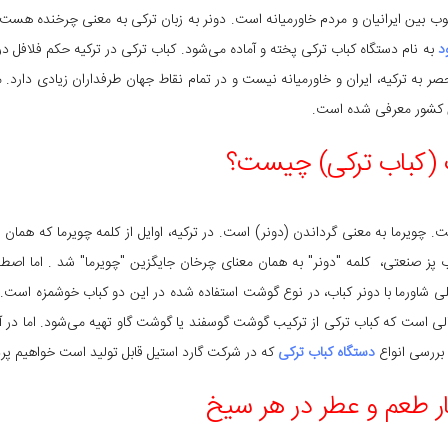
بوب بین ایرانیان و مردم خاورمیانه است. دونر به زبان ترکی به معنی چرخنده هست 
د
به نام دستگاه کباب ترکی پخته و آماده می‌شود. کباب ترکی در ترکیه حکم فلافل در 
ر به ترکیه، ایران و خاورمیانه نیست و در تمام نقاط جهان طرفداران زیادی دارد. 
ن کشور معرفی شده است.
ب (کباب ترکی) چیست؟
ت. چویرما به معنی گرداندن (دونر) است. در ترکیه، اوایل از کلمه چویرما که همان 
اب پز صنعتی، کلمه "دونر" به همان معنای چرخان جایگزین "چویرما" شد . اما اص
صلی شاورما با دونر کباب، در نوع گوشت استفاده شده در این دو کباب خوشمزه است
لی است که کباب ترکی از ترکیب گوشت گوسفند یا گوشت گاو تهیه می‌شود. اما در آ
 بررسی انواع
دستگاه کباب ترکی
که در شرکت گارد استیل قابل تولید است خواهیم پر
ر طعم و عطر در هر سیخ