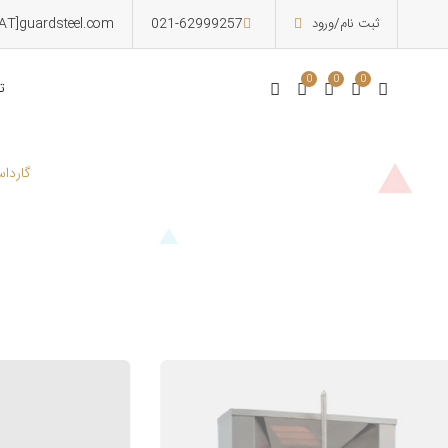
ثبت نام/ورود
021-62999257
[AT]guardsteel.com
0
0
0
ت
گارداس