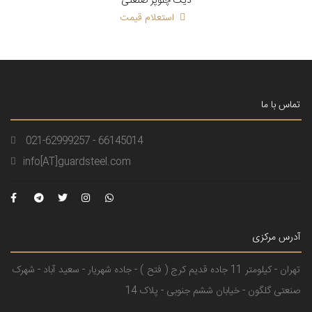
دیگ چلوپز صنعتی
استعلام قیمت
تماس با ما
021-62999257 - 66145014
info[AT]guardsteel.com
آدرس مرکزی
تهران - کیلومتر 11 جاده قدیم کرج ( فتح ) - جاده شهریار - سعید آباد - شهرک
صنعتی گلگون - خیابان ششم جنوبی - پلاک 14