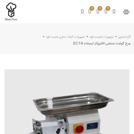
0
0
0
گارداستیل
تجهیزات فست فود
تجهیزات آماده سازی فست فود
چرخ گوشت صنعتی الکتروکار ایستاده EC-16