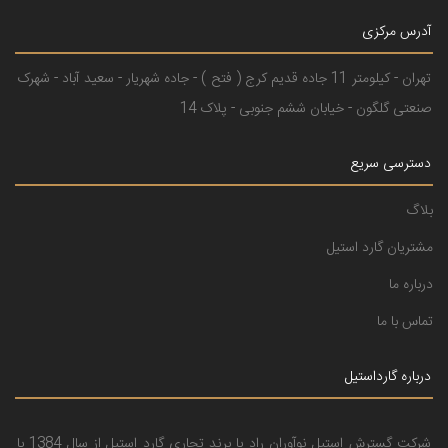
آدرس مرکزی
تهران - کیلومتر 11 جاده قدیم کرج ( فتح ) - جاده شهریار - سعید آباد - شهرک
صنعتی گلگون - خیابان ششم جنوبی - پلاک 14
دسترسی سریع
بلاگ
مشتریان گارد استیل
درباره ما
تماس با ما
درباره گارداستیل
شرکت گسترش استیل نوآوران راد با برند تجاری گارد استیل از سال 1384 با