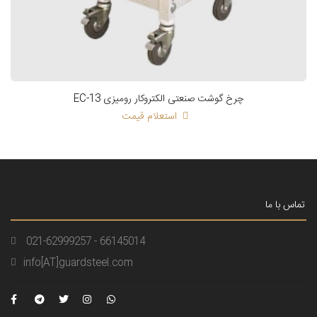
چرخ گوشت صنعتی الکتروکار رومیزی EC-13
استعلام قیمت
تماس با ما
021-62999257 - 66145014
info[AT]guardsteel.com