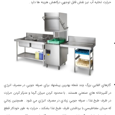
حرارت تخليه آب نيز نقش قابل توجهي دركاهش هزينه ها دارد .
گازهاي القايي بزرگ چند شعله بهترين پيشنهاد براي صرفه جويي در مصرف انرژي
در آشپزخانه هاي صنعتي هستند . با محدود كردن ميزان گرما و متركز كردن حرارت
در ظرف طبخ غذا ، صرفه جويي زيادي در مصرف انرژي مي شود . همچنين زماني
كه ميدان مغناطيسي با برداشتن ظرف طبخ غذا بشكند ، حرارت به طور خودكار قطع