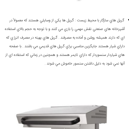
گريل هاي سازگار با محيط زيست : گريل ها يكي از وسايلي هستند كه معمولاً در
آشپزخانه هاي صنعتي نقش مهمي را بازي مي كنند و با توجه به حجم بالاي استفاده
اي كه دارند هميشه روشن و آماده به مصرفند . گريل هاي بهينه در مصرف انرژي كه
داراي شيار هستند جايگزين مناسبي براي گريل هاي قديمي مي باشند . با صفحه
هاي شياردار سنسوردار كه داراي تايمر هستند و همچنين در زماني كه استفاده اي از
آنها نمي شود به دليل داشتن سنسور خاموش مي شوند .