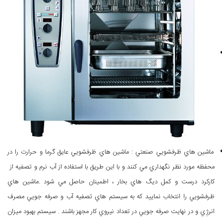
ماشين هاي ظرفشويي صنعتي : ماشين هاي ظرفشويي عايق گرما و حرارت را در
محفظه مورد نظر نگهداري مي كنند و با اين طريق با استفاده از آب نرم و تصفيه از
كاركرد درست و كمل ديگ هاي بخار ، اطمينان حاصل مي شود .ماشين هاي
ظرفشويي را انتخاب نماييد كه به سيستم هاي تصفيه آب و صرفه جويي مصرف
انرژِي و در نهايت صرفه جويي در تعداد نيروي كار مجهز باشند . سيستم بهبود ميزان