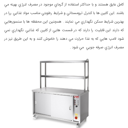
كامل عايق هستند و با حداكثر استفاده از گرماي موجود در مصرف لنرژي بهينه مي
باشند .اين كابين ها با كنترل ترومستاتي و شرايط رطوبتي مناسب مواد غذايي ررا در
بهترين شرايط ممكن نگهداري مي نمايند . همچنين اين محفظه ها با سنسورهايي
كه دارند اين قابليت را دارند كه در قسمت هايي از كابين كه غذايي نگهداري نمي
شود لامپ هايي كه به غذا حرارت مي دهند را خاموش كنند و به اين طريق نيز در
مصرف انرژي صرفه جويي مي شود .