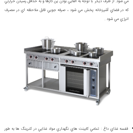
مي شود. از طرف ديگر با توجه به القايي بودن ين گازها و به حداقل رسيدن حرارتي
كه در فضاي آشپزخانه پخش مي شود ، صرفه جويي قابل ملاحظه اي در مصرف
انرژي مي شود .
قفسه غذاي داغ : تمامي كابينت هاي نگهداري مواد غذايي در كترينگ ها به طور