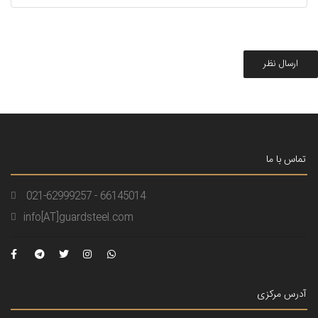
ارسال نظر
تماس با ما
021-62999257 - 66145014
info[AT]guardsteel.com
آدرس مرکزی